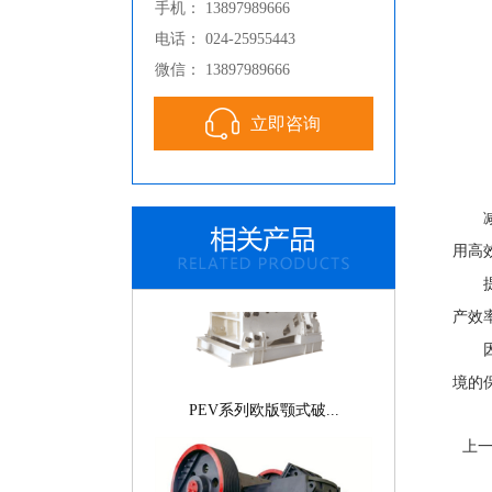
手机： 13897989666
电话： 024-25955443
微信： 13897989666
立即咨询
液压旋回PICACG哔咔官网入口
减少
用高
提高
产效
因
境的
PEV系列欧版颚式破...
上