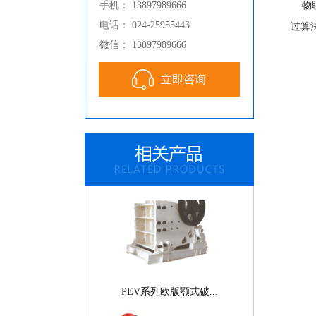
手机： 13897989666
HD重锤式PICACG哔咔官网入口
物联
电话： 024-25955443
过算
微信： 13897989666
立即咨询
液压旋回PICACG哔咔官网入口
PEV系列欧版颚式破...