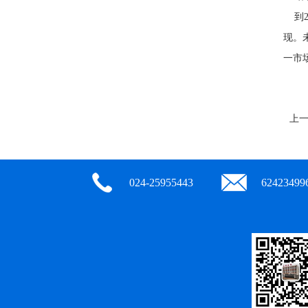
到2
现。
SH哔咔漫画APP官方入口圆锥破
碎...
一市
上
西蒙斯高效圆锥PICACG哔咔官
024-25955443
62423499
网入口