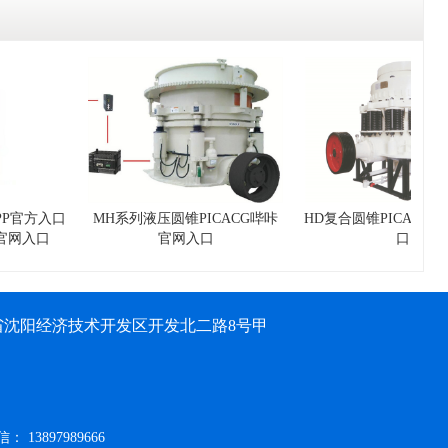
方入口
MH系列液压圆锥PICACG哔咔
HD复合圆锥PICACG哔咔官
入口
官网入口
口
省沈阳经济技术开发区开发北二路8号甲
： 13897989666