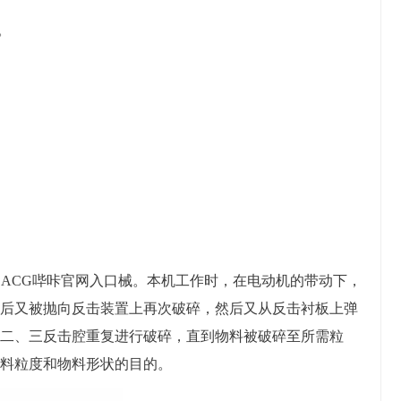
。
CACG哔咔官网入口械。本机工作时，在电动机的带动下，
，后又被抛向反击装置上再次破碎，然后又从反击衬板上弹
二、三反击腔重复进行破碎，直到物料被破碎至所需粒
料粒度和物料形状的目的。