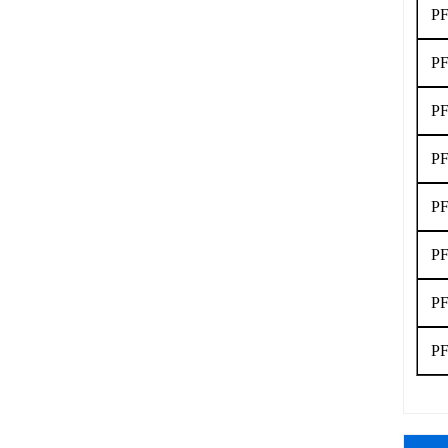
PF
PF
SH哔咔漫画APP官方入口圆锥破
PF
碎...
PF
PF
PF
PF
西蒙斯高效圆锥PICACG哔咔官
网入口
PF