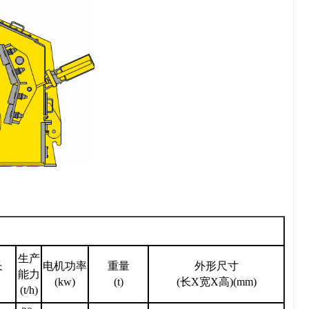
生产
长
电机功率
重量
外形尺寸
能力
(kw)
(t)
(长X宽X高)(mm)
(t/h)