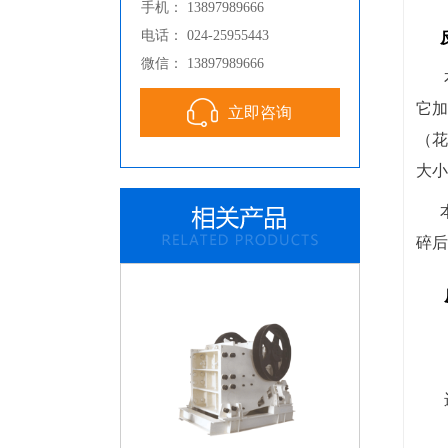
手机： 13897989666
电话： 024-25955443
反击
HD重锤式PICACG哔咔官网入口
微信： 13897989666
本系
它加
立即咨询
（花
大小
碎后
液压旋回PICACG哔咔官网入口
反击
进