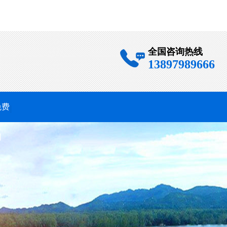
全国咨询热线
13897989666
免费
网