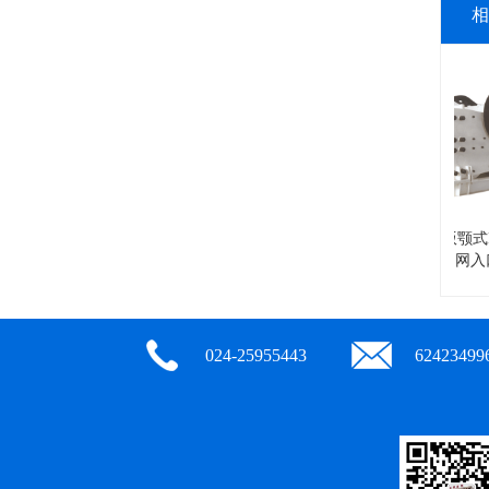
相
H系列多缸液压圆锥破...
液压旋回PICACG哔咔官网入口
PEV系列欧版颚式PICA
官网入口
HD重锤式PICACG哔咔官网入口
024-25955443
62423499
H系列多缸液压圆锥PICACG哔
HD重锤式PICACG哔咔
咔官网入口