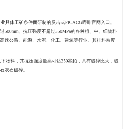
业具体工矿条件而研制的反击式PICACG哔咔官网入口。
00mm、抗压强度不超过350MPa的各种粗、中、细物料
、高速公路、能源、水泥、化工、建筑等行业。其排料粒度
米以下物料，其抗压强度最高可达350兆帕，具有破碎比大，破
石灰石破碎。